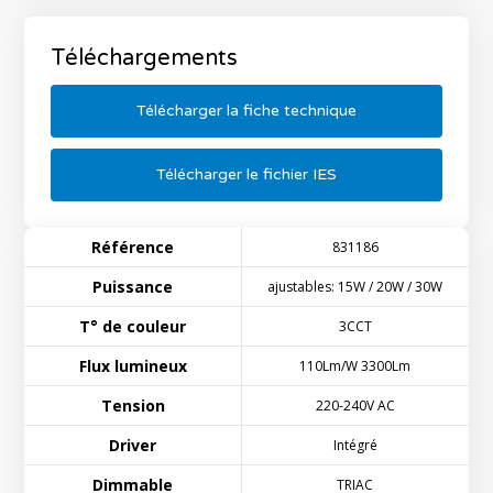
Référence :
899100
Téléchargements
Module de contrôle 220V ON/OFF 1440W
radio fréquence
Référence :
946010
Télécharger la fiche technique
Module de variation LED TRIAC 220V
200W radio fréquence
Télécharger le fichier IES
Référence :
946003
Référence
831186
Puissance
ajustables: 15W / 20W / 30W
T° de couleur
3CCT
Flux lumineux
110Lm/W 3300Lm
Tension
220-240V AC
Driver
Intégré
Dimmable
TRIAC