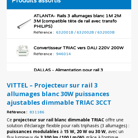
Produits assortis
ATLANTA- Rails 3 allumages blanc 1M 2M
3M (compatible tête de rail avec transfo
PHILIPS)
Référence :
632001B / 632002B / 632003B
Convertisseur TRIAC vers DALI 220V 200W
Référence :
946014
DALLAS - Alimentation pour rail 3
allumages blanc 220V
Référence :
832405B
VITTEL – Projecteur sur rail 3
allumages blanc 30W puissances
DALLAS - Connecteur droit pour rail 3
allumages blanc 220V
ajustables dimmable TRIAC 3CCT
Référence :
832406B
Référence :
831186
DALLAS - Connecteur en L pour rail 3
Ce
projecteur sur rail blanc dimmable TRIAC
offre une
allumages blanc 220V
solution d’éclairage flexible pour rails triphasés (3 allumages) :
Référence :
832407B
puissances modulables
à
15 W, 20 W ou 30 W
, avec un
flux lumineux de
3 300 lm (100 Lm/W)
grâce à l’optique