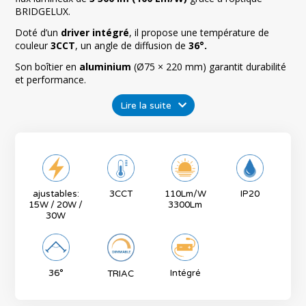
BRIDGELUX.
DALLAS - Connecteur en T pour rail 3
allumages blanc 220V
Doté d’un
driver intégré
, il propose une température de
Référence :
832408B
couleur
3CCT
, un angle de diffusion de
36°.
Son boîtier en
aluminium
(Ø75 × 220 mm) garantit durabilité
DALLAS - Connecteur en X pour rail 3
et performance.
allumages blanc 220V
Référence :
832409B
Lire la suite
DALLAS - Connecteur flexible pour rail 3
allumages blanc 220V
Référence :
832410B
DALLAS - Embout pour rail 3 allumages
blanc 220V
ajustables:
3CCT
110Lm/W
IP20
Référence :
832404B
15W / 20W /
3300Lm
30W
DALLAS - Jonction pour rail 3 allumages
blanc 220V
Référence :
832411B
36°
Intégré
TRIAC
DALLAS - Kit de suspension pour rail 3
allumages