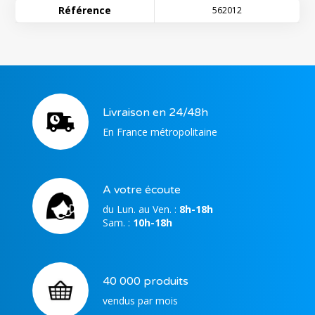
Référence
562012
Livraison en 24/48h
En France métropolitaine
A votre écoute
du Lun. au Ven. :
8h-18h
Sam. :
10h-18h
40 000 produits
vendus par mois