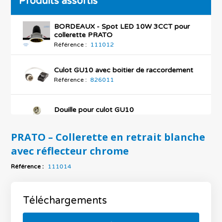
Produits assortis
BORDEAUX - Spot LED 10W 3CCT pour
collerette PRATO
Référence :
111012
Culot GU10 avec boitier de raccordement
Référence :
826011
Douille pour culot GU10
Référence :
813035
PRATO – Collerette en retrait blanche
avec réflecteur chrome
OXFORD - Ampoule LED GU10 COB 5W
Référence :
569020 / 569021 / 569024
Référence :
111014
OXFORD II - Ampoule LED GU10 COB 6W
dimmable 4000K
Téléchargements
Référence :
569019