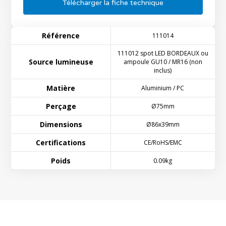
Télécharger la fiche technique
OXFORD II - Ampoule LED GU10 SMD 8W
Référence :
569027 / 569028 / 569029
Référence
111014
PERRIER - Spot LED 8W 3CCT pour
collerettes CAPRI et PRATO
111012 spot LED BORDEAUX ou
Source lumineuse
ampoule GU10 / MR16 (non
Référence :
839005
inclus)
Matière
Aluminium / PC
Perçage
Ø75mm
Dimensions
Ø86x39mm
Certifications
CE/RoHS/EMC
Poids
0.09kg