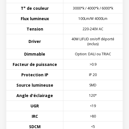
T° de couleur
3000°k / 4000°k / 6000°k
Flux lumineux
100Lm/W 4000Lm
Tension
220-240V AC
40W LIFUD on/off déporté
Driver
(inclus)
Dimmable
Option: DALI ou TRIAC
Facteur de puissance
>0.9
Protection IP
IP 20
Source lumineuse
SMD
Angle d'éclairage
120°
UGR
<19
IRC
>80
SDCM
<5