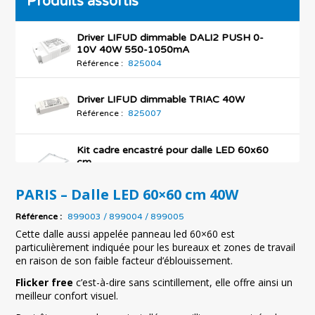
Produits assortis
Driver LIFUD dimmable DALI2 PUSH 0-
10V 40W 550-1050mA
Référence :
825004
Driver LIFUD dimmable TRIAC 40W
Référence :
825007
Kit cadre encastré pour dalle LED 60x60
cm
Référence :
L509052
PARIS – Dalle LED 60×60 cm 40W
Kit de suspension pour dalle LED x 4 (kit de
Référence :
899003 / 899004 / 899005
4 filins)
Référence :
934019
Cette dalle aussi appelée panneau led 60×60 est
particulièrement indiquée pour les bureaux et zones de travail
en raison de son faible facteur d’éblouissement.
Kit Saillie pour dalle LED 60x60 cm PARIS,
LYON et NANTES
Flicker free
c’est-à-dire sans scintillement, elle offre ainsi un
Référence :
899006
meilleur confort visuel.