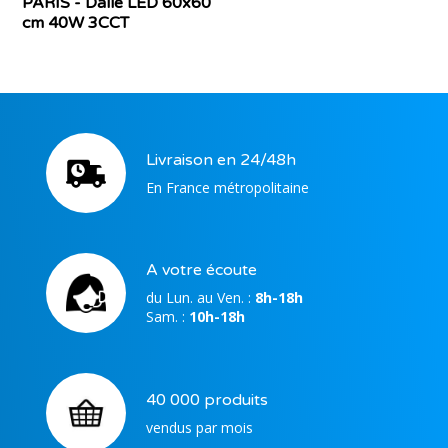
PARIS - Dalle LED 60x60
cm 40W 3CCT
Livraison en 24/48h
En France métropolitaine
A votre écoute
du Lun. au Ven. :
8h-18h
Sam. :
10h-18h
40 000 produits
vendus par mois