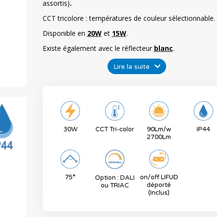
assortis)
.
CCT tricolore : températures de couleur sélectionnable.
Disponible en
20W
et
15W
.
Existe également avec le réflecteur
blanc
.
Lire la suite
30W
CCT Tri-color
90Lm/w
IP44
2700Lm
75°
on/off LIFUD
Option : DALI
déporté
ou TRIAC
(Inclus)