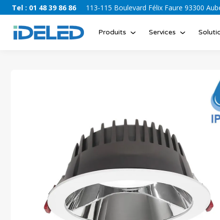
Tel : 01 48 39 86 86
113-115 Boulevard Félix Faure 93300 Auber
Produits
Services
Soluti