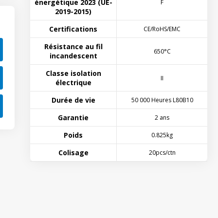
énergétique 2023 (UE-
F
2019-2015)
Certifications
CE/RoHS/EMC
Résistance au fil
650°C
incandescent
Classe isolation
II
électrique
Durée de vie
50 000 Heures L80B10
Garantie
2 ans
Poids
0.825kg
Colisage
20pcs/ctn