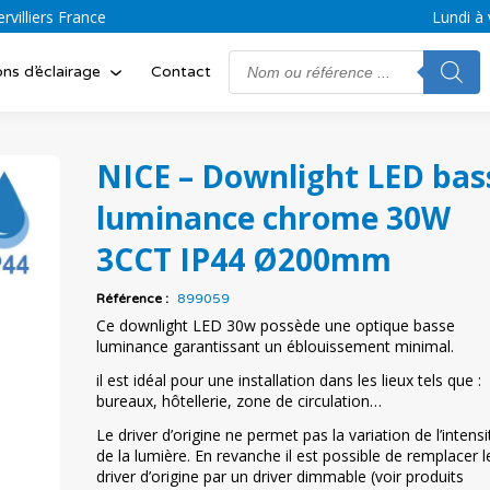
villiers France
Lundi à 
Search
ons d’éclairage
Contact
for:
NICE – Downlight LED bas
luminance chrome 30W
3CCT IP44 Ø200mm
Référence :
899059
Ce downlight LED 30w possède une optique basse
luminance garantissant un éblouissement minimal.
il est idéal pour une installation dans les lieux tels que :
bureaux, hôtellerie, zone de circulation…
Le driver d’origine ne permet pas la variation de l’intensi
de la lumière. En revanche il est possible de remplacer l
driver d’origine par un driver dimmable (voir produits