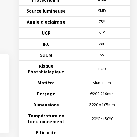
Source lumineuse
SMD
Angle d'éclairage
75°
UGR
<19
IRC
>80
SDCM
<5
Risque
RG0
Photobiologique
Matière
Aluminium
Perçage
Ø200-210mm
Dimensions
Ø220 x 105mm
Température de
-20°C~+50°C
fonctionnement
Efficacité