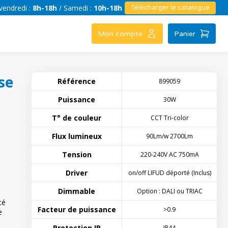
vendredi :
8h-18h
/ Samedi :
10h-18h
Télécharger le catalogue
Mon compte
Panier
se
Référence
899059
Puissance
30W
T° de couleur
CCT Tri-color
Flux lumineux
90Lm/w 2700Lm
Tension
220-240V AC 750mA
Driver
on/off LIFUD déporté (Inclus)
Dimmable
Option : DALI ou TRIAC
té
Facteur de puissance
>0.9
e
Protection IP
IP44