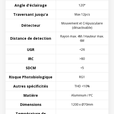
Angle d'éclairage
120°
Traversant jusqu'a
Max 12pcs
Mouvement et Crépusculaire
Détecteur
(désactivable)
Rayon max. 4M / Hauteur max.
Distance de detection
6M
UGR
<26
IRC
>80
SDCM
<5
Risque Photobiologique
RG1
Autres spécificités
THD <10%
Matière
Aluminium / PC
Dimensions
1200 x Ø70mm
Température de