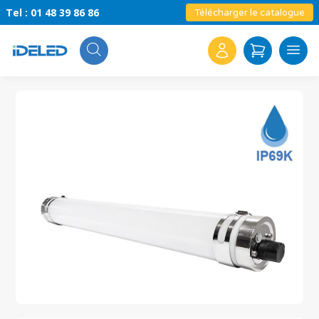
Tel : 01 48 39 86 86
Télécharger le catalogue
Search
for: