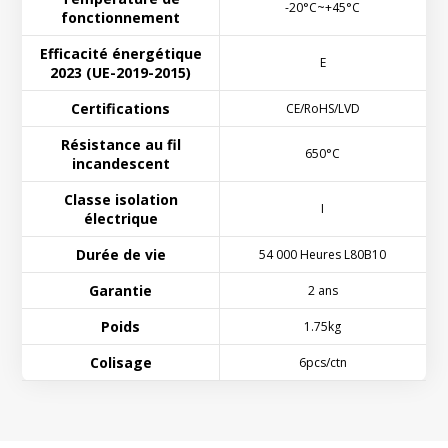
-20°C~+45°C
fonctionnement
Efficacité énergétique
E
2023 (UE-2019-2015)
Certifications
CE/RoHS/LVD
Résistance au fil
650°C
incandescent
Classe isolation
I
électrique
Durée de vie
54 000 Heures L80B10
Garantie
2 ans
Poids
1.75kg
Colisage
6pcs/ctn