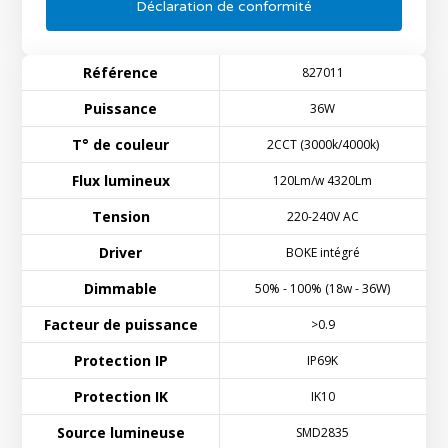
Déclaration de conformité
Référence
827011
Puissance
36W
T° de couleur
2CCT (3000k/4000k)
Flux lumineux
120Lm/w 4320Lm
Tension
220-240V AC
Driver
BOKE intégré
Dimmable
50% - 100% (18w - 36W)
Facteur de puissance
>0.9
Protection IP
IP69K
Protection IK
IK10
Source lumineuse
SMD2835