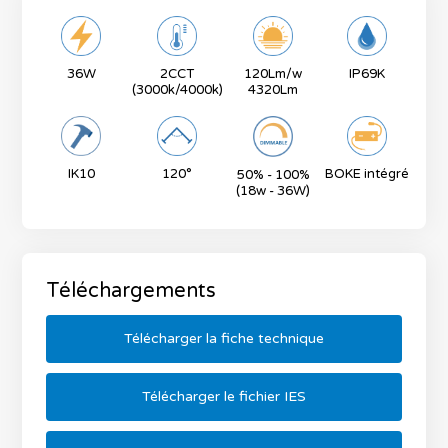
36W
2CCT
120Lm/w
IP69K
(3000k/4000k)
4320Lm
120°
BOKE intégré
IK10
50% - 100%
(18w - 36W)
Téléchargements
Télécharger la fiche technique
Télécharger le fichier IES