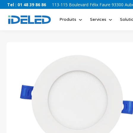
Tel : 01 48 39 86 86
113-115 Boulevard Félix Faure 93300 Auber
Produits
Services
Soluti