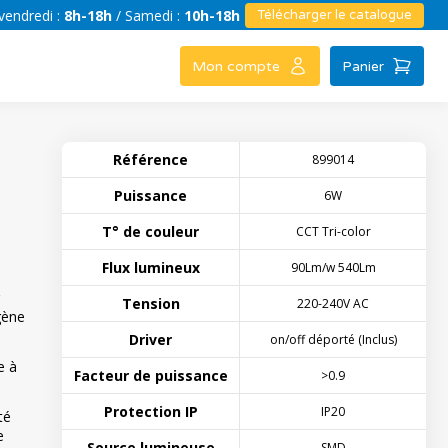
vendredi :
8h-18h
/ Samedi :
10h-18h
Télécharger le catalogue
Mon compte
Panier
Référence
899014
Puissance
6W
T° de couleur
CCT Tri-color
Flux lumineux
90Lm/w 540Lm
Tension
220-240V AC
gène
Driver
on/off déporté (Inclus)
e à
Facteur de puissance
>0.9
.
Protection IP
IP20
té
e
Source lumineuse
SMD