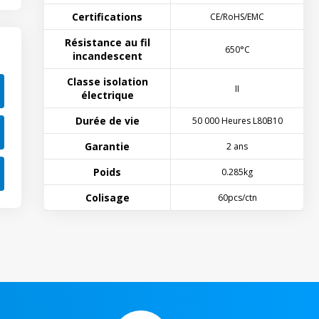
Certifications
CE/RoHS/EMC
Résistance au fil
650°C
incandescent
Classe isolation
II
électrique
Durée de vie
50 000 Heures L80B10
Garantie
2 ans
Poids
0.285kg
Colisage
60pcs/ctn