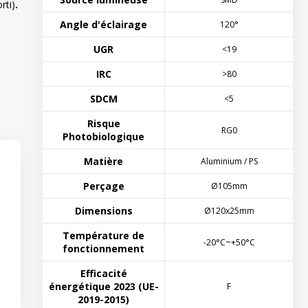
rti)
.
Angle d'éclairage
120°
UGR
<19
IRC
>80
SDCM
<5
Risque
RG0
Photobiologique
Matière
Aluminium / PS
Perçage
Ø105mm
Dimensions
Ø120x25mm
Température de
-20°C~+50°C
fonctionnement
Efficacité
énergétique 2023 (UE-
F
2019-2015)