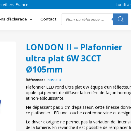
villiers France
Lundi à 
Search
ons d’éclairage
Contact
for:
LONDON II – Plafonnier
ultra plat 6W 3CCT
Ø105mm
Référence :
899014
Plafonnier LED rond ultra plat 6W équipé d’un réflecteur
opale qui permet de diffuser la lumière de façon homo
et non-éblouissante.
Ne dépassant pas 3 cm d’épaisseur, cette finesse donn
ce plafonnier LED une touche contemporaine et design
Le driver d’origine ne permet pas la variation de l’intensi
de la lumière. En revanche il est possible de remplacer l