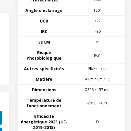
Angle d'éclairage
120°
UGR
>22
IRC
>80
SDCM
<5
Risque
RG1
Photobiologique
Autres spécificités
Flicker free
Matière
Aluminium / PC
Dimensions
Ø326 x 157 mm
Température de
-20°C~+40°C
fonctionnement
Efficacité
énergétique 2023 (UE-
D
2019-2015)