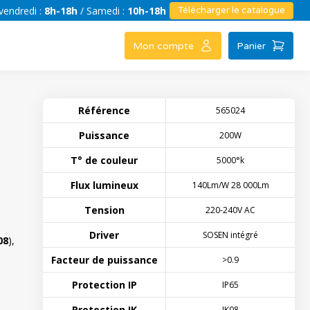
vendredi :
8h-18h
/ Samedi :
10h-18h
Télécharger le catalogue
Mon compte
Panier
Référence
565024
Puissance
200W
T° de couleur
5000°k
Flux lumineux
140Lm/W 28 000Lm
Tension
220-240V AC
Driver
SOSEN intégré
08
),
e
Facteur de puissance
>0.9
Protection IP
IP65
Protection IK
IK08