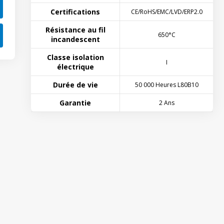
Certifications
CE/RoHS/EMC/LVD/ERP2.0
Résistance au fil
650°C
incandescent
Classe isolation
I
électrique
Durée de vie
50 000 Heures L80B10
Garantie
2 Ans