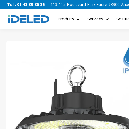
Tel : 01 48 39 86 86
113-115 Boulevard Félix Faure 93300 Auber
Produits
Services
Soluti