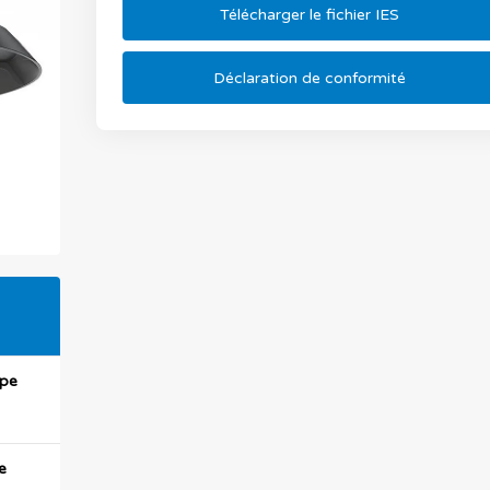
Télécharger le fichier IES
Déclaration de conformité
upe
e