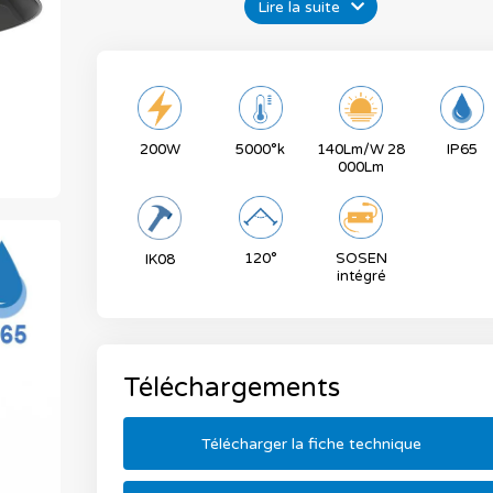
Lire la suite
200W
5000°k
140Lm/W 28
IP65
000Lm
120°
SOSEN
IK08
intégré
Téléchargements
Télécharger la fiche technique