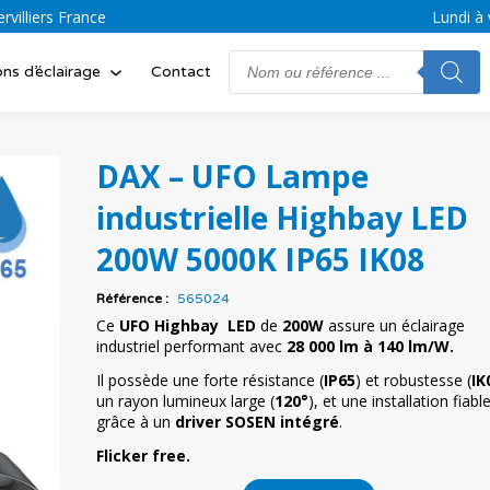
villiers France
Lundi à 
Search
ons d’éclairage
Contact
for:
DAX – UFO Lampe
industrielle Highbay LED
200W 5000K IP65 IK08
Référence :
565024
Ce
UFO Highbay LED
de
200W
assure un éclairage
industriel performant avec
28 000 lm à 140 lm/W.
Il possède une forte résistance (
IP65
) et robustesse (
IK
un rayon lumineux large (
120°
), et une installation fiabl
grâce à un
driver SOSEN intégré
.
Flicker free.