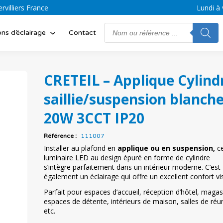
villiers France
Lundi à 
Search
ons d’éclairage
Contact
for:
CRETEIL – Applique Cylind
saillie/suspension blanch
20W 3CCT IP20
Référence :
111007
Installer au plafond en
applique ou en suspension,
c
luminaire LED au design épuré en forme de cylindre
s’intègre parfaitement dans un intérieur moderne. C’est
également un éclairage qui offre un excellent confort vis
Parfait pour espaces d’accueil, réception d’hôtel, magas
espaces de détente, intérieurs de maison, salles de réu
etc.