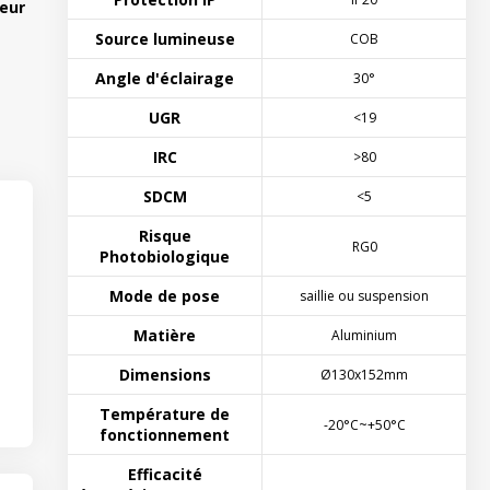
eur
Source lumineuse
COB
Angle d'éclairage
30°
UGR
<19
IRC
>80
SDCM
<5
Risque
RG0
Photobiologique
Mode de pose
saillie ou suspension
Matière
Aluminium
Dimensions
Ø130x152mm
Température de
-20°C~+50°C
fonctionnement
Efficacité