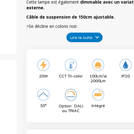
Cette lampe est également
dimmable avec un variat
externe.
Câble de suspension de 150cm ajustable.
>Se décline en coloris
noir.
Lire la suite
20W
CCT Tri-color
100Lm/w
IP20
2000Lm
30°
Intégré
Option : DALI
ou TRIAC