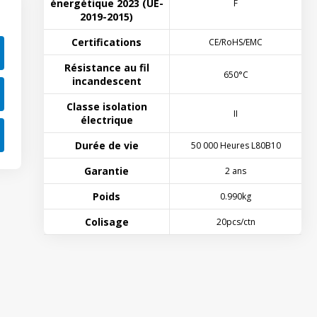
énergétique 2023 (UE-
F
2019-2015)
Certifications
CE/RoHS/EMC
Résistance au fil
650°C
incandescent
Classe isolation
II
électrique
Durée de vie
50 000 Heures L80B10
Garantie
2 ans
Poids
0.990kg
Colisage
20pcs/ctn