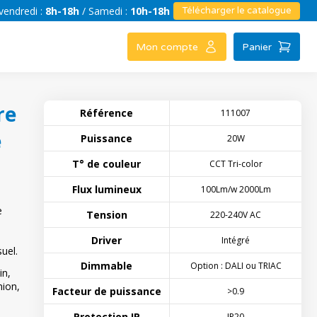
vendredi :
8h-18h
/ Samedi :
10h-18h
Télécharger le catalogue
Mon compte
Panier
re
Référence
111007
e
Puissance
20W
T° de couleur
CCT Tri-color
Flux lumineux
100Lm/w 2000Lm
e
Tension
220-240V AC
Driver
Intégré
uel.
Dimmable
Option : DALI ou TRIAC
in,
nion,
Facteur de puissance
>0.9
Protection IP
IP20