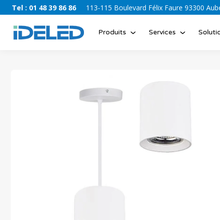
Tel : 01 48 39 86 86
113-115 Boulevard Félix Faure 93300 Auber
Produits
Services
Soluti