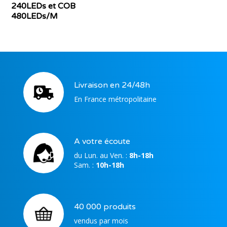
240LEDs et COB
480LEDs/M
Livraison en 24/48h
En France métropolitaine
A votre écoute
du Lun. au Ven. :
8h-18h
Sam. :
10h-18h
40 000 produits
vendus par mois