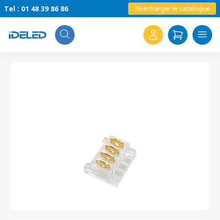
Tel : 01 48 39 86 86
Télécharger le catalogue
Search
for: