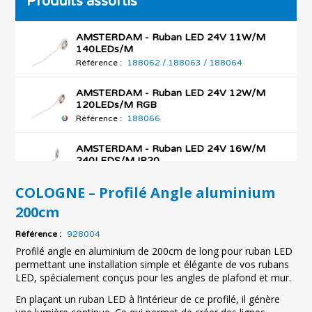
Produits assortis
AMSTERDAM - Ruban LED 24V 11W/M
140LEDs/M
Référence :
188062 / 188063 / 188064
AMSTERDAM - Ruban LED 24V 12W/M
120LEDs/M RGB
Référence :
188066
AMSTERDAM - Ruban LED 24V 16W/M
240LEDS/M IP20
Référence :
121013 / 121012 / 121011
COLOGNE – Profilé Angle aluminium
AMSTERDAM - Ruban LED 24V 9W/M
200cm
60LEDS/M RGB
Référence :
121041
Référence :
928004
Profilé angle en aluminium de 200cm de long pour ruban LED
AMSTERDAM - Ruban LED 24V COB
permettant une installation simple et élégante de vos rubans
15W/M 840LEDs/M RGB
LED, spécialement conçus pour les angles de plafond et mur.
Référence :
188065
En plaçant un ruban LED à l’intérieur de ce profilé, il génère