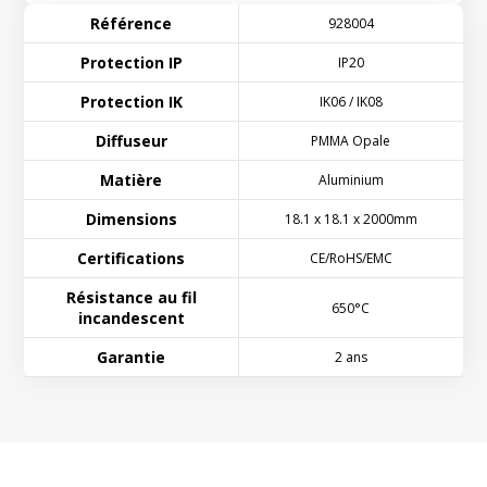
Référence
928004
Protection IP
IP20
Protection IK
IK06 / IK08
Diffuseur
PMMA Opale
Matière
Aluminium
Dimensions
18.1 x 18.1 x 2000mm
Certifications
CE/RoHS/EMC
Résistance au fil
650°C
incandescent
Garantie
2 ans