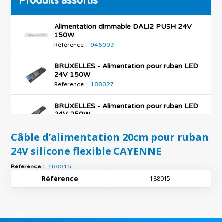
Produits assortis
Alimentation dimmable DALI2 PUSH 24V
150W
Référence :
946009
BRUXELLES - Alimentation pour ruban LED
24V 150W
Référence :
188027
BRUXELLES - Alimentation pour ruban LED
24V 250W
Référence :
188028
Câble d’alimentation 20cm pour ruban
BRUXELLES - Alimentation pour ruban LED
24V silicone flexible CAYENNE
24V 400W
Référence :
188029
Référence :
188015
Référence
188015
BRUXELLES - Alimentation pour ruban LED
24V 80W
Référence :
121040