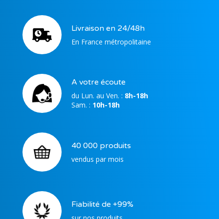
BRUXELLES - Alimentation ruban LED 24V
60W
Référence :
188026
Livraison en 24/48h
En France métropolitaine
CAYENNE - Ruban LED silicone flexible
24V 120LEDs/M IP65
Référence :
188013
A votre écoute
Embout de finition pour ANKARA
Référence :
du Lun. au Ven. :
821022
8h-18h
Sam. :
10h-18h
40 000 produits
vendus par mois
Fiabilité de +99%
sur nos produits