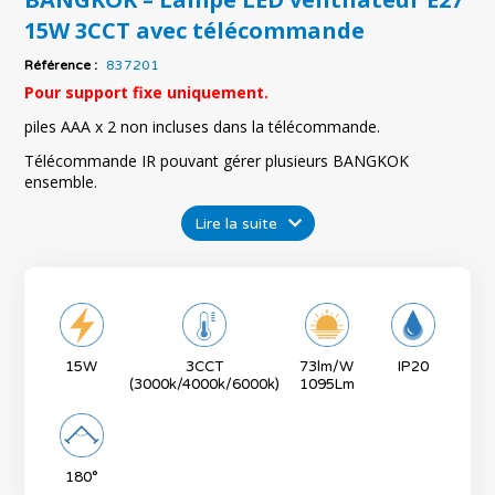
15W 3CCT avec télécommande
Référence :
837201
Pour support fixe uniquement.
piles AAA x 2 non incluses dans la télécommande.
Télécommande IR pouvant gérer plusieurs BANGKOK
ensemble.
Lire la suite
15W
3CCT
73lm/W
IP20
(3000k/4000k/6000k)
1095Lm
180°